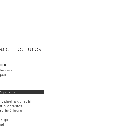
tion
lecroix
poil
& patrimoine
dividuel & collectif
t & activités
re intérieure
e
& golf
nal