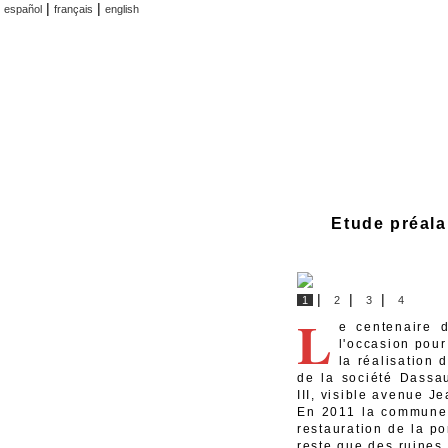
|
|
español
français
english
Etude préala
|
|
|
1
2
3
4
L
e centenaire 
l'occasion pou
la réalisation 
de la société Dassau
III, visible avenue J
En 2011 la commune 
restauration de la po
reste que des ruine