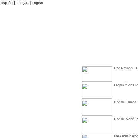
|
|
español
français
english
Golf National -
Propriété en Pr
Golf de Damas -
Golf de Mahé - 
Parc urbain d'A